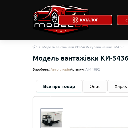
КАТАЛОГ
Модель вантажівки КИ-5436 Купава на шасі МАЗ-5337
Модель вантажівки КИ-5436 
Виробник:
Автоісторія
Артикул:
AI-14892
Все про товар
Опис
Харак
Автол
Колек
DeAgo
Автол