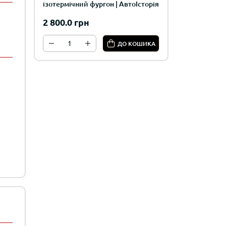
ізотермічний фургон | АвтоІсторія
2 800.0 грн
ДО КОШИКА