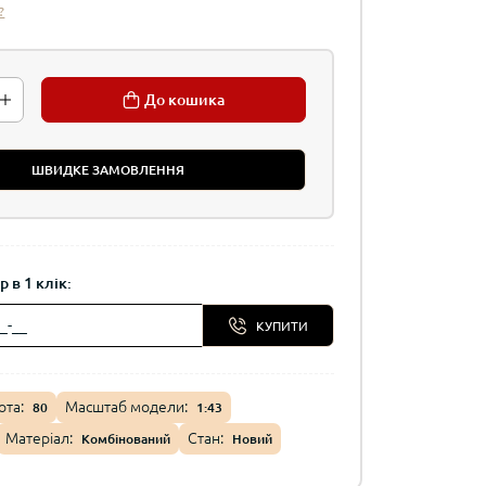
?
До кошика
ШВИДКЕ ЗАМОВЛЕННЯ
 в 1 клік:
КУПИТИ
ота:
Масштаб модели:
80
1:43
Матеріал:
Стан:
Комбінований
Новий