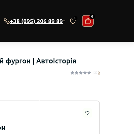
0
0
+38 (095) 206 89 89
ійни
2 №№01-
 фургон | АвтоІсторія
0
рн