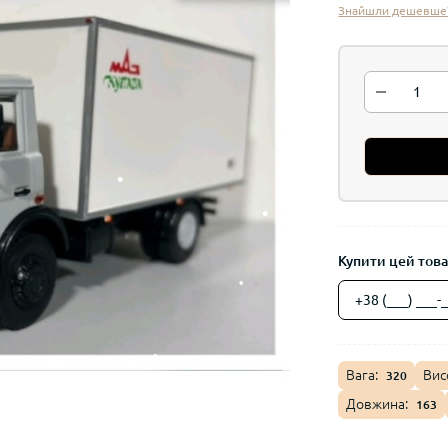
ційні моделі 1:43 |
Знайшли дешевше
stini
Купити цей товар
Вага:
Вис
320
Довжина:
163