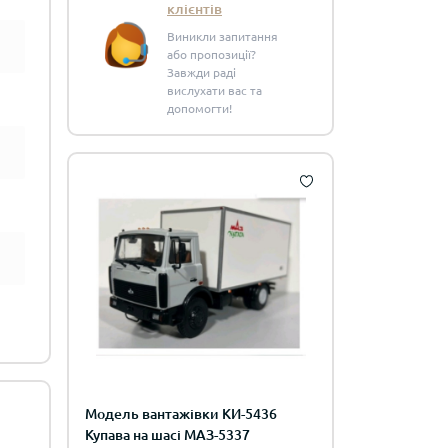
клієнтів
Виникли запитання
або пропозиції?
Завжди раді
вислухати вас та
допомогти!
Модель вантажівки КИ-5436
Купава на шасі МАЗ-5337