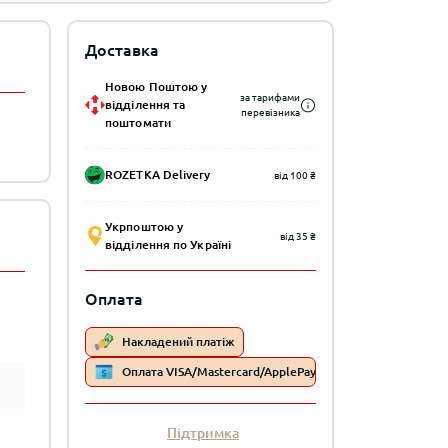
Доставка
Новою Поштою у
за тарифами
відділення та
перевізника
поштомати
ROZETKA Delivery
від 100 ₴
Укрпоштою у
від 35 ₴
відділення по Україні
Оплата
Накладений платіж
Оплата VISA/Mastercard/ApplePay/Google Pay
Підтримка