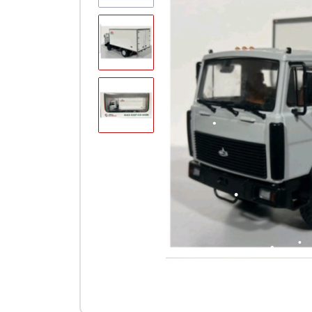
Колек
DeAgo