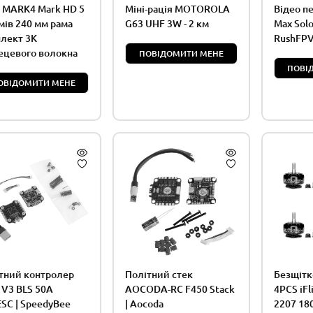
 MARK4 Mark HD 5
Міні-рація MOTOROLA
Відео п
ів 240 мм рама
G63 UHF 3W - 2 км
Max Solo
лект 3K
RushFPV
ецевого волокна
ПОВІДОМИТИ МЕНЕ
ПОВІ
ОВІДОМИТИ МЕНЕ
тний контролер
Політний стек
Безщітк
 V3 BLS 50A
AOCODA-RC F450 Stack
4PCS iFl
SC | SpeedyBee
| Aocoda
2207 180