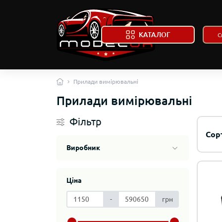
КАТАЛОГ
Прилади вимірювальні
Прилади вимірювальні
Фільтр
Сор
Виробник
Автол
Ціна
Колек
-
грн
DeAgo
Автол