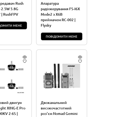
ередавач Rush
Апаратура
 2.5W 5.8G
радіокерування FS-I6X
 | RushFPV
Mode2 з X6B
приймачем RC-002 |
Flysky
ДОМИТИ МЕНЕ
ПОВІДОМИТИ МЕНЕ
овий двигун
Двоканальний
ight XING-E Pro
високочастотний
0KV 2-6S |
роз'єм Nomad Gemini