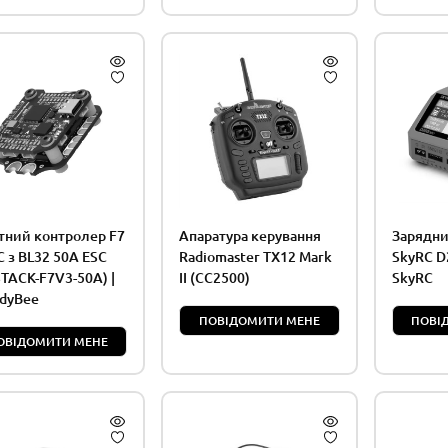
тний контролер F7
Апаратура керування
Зарядни
C з BL32 50A ESC
Radiomaster TX12 Mark
SkyRC D2
STACK-F7V3-50A) |
II (CC2500)
SkyRC
dyBee
ПОВІДОМИТИ МЕНЕ
ПОВІ
ОВІДОМИТИ МЕНЕ