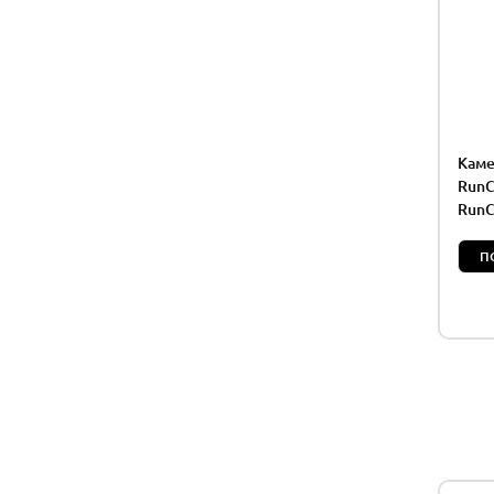
Каме
RunC
Run
П