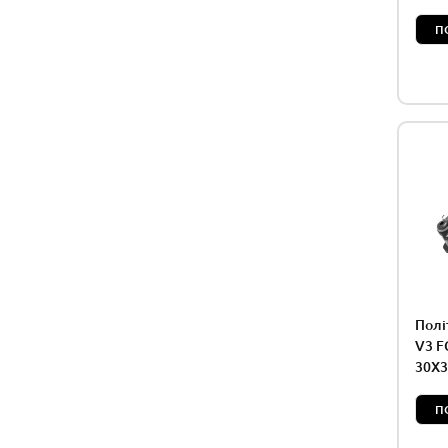
Автолегенди №№1-280 |
П
Легендарні Вантажівки 1:43 | Modimio
Колекційні моделі 1:43 | DeAgostini
Культові вантажівки | DeAgostini
Культові вантажівки Чехії | DeAgostini
Автомобіль на Службі 1:43 | DeAgostini
Наші Автобуси 1:43 | Modimio
Полі
V3 F
30X3
П