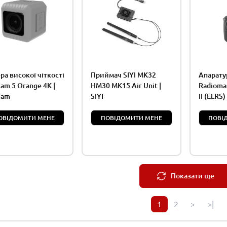
ра високої чіткості
Приймач SIYI MK32
Апарату
am 5 Orange 4K |
HM30 MK15 Air Unit |
Radioma
Cam
SIYI
II (ELRS)
ОВІДОМИТИ МЕНЕ
ПОВІДОМИТИ МЕНЕ
ПОВІ
Показати ще
1
2
>
>|