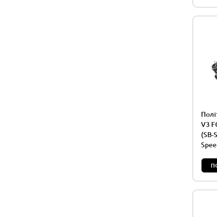
Полі
V3 F
(SB-
Spee
П