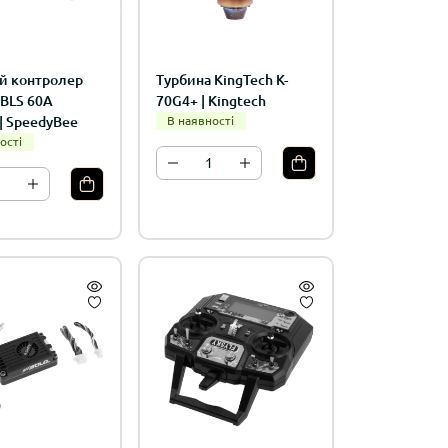
й контролер
Турбина KingTech K-
 BLS 60A
70G4+ | Kingtech
| SpeedyBee
В наявності
ості