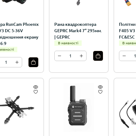
ційні моделі 1:43 |
stini
ра RunCam Phoenix
Рама квадрокоптера
Політни
V3 DC 5-36V
GEPRC Mark4 7" 295мм.
F405 V3
відношення екрану
| GEPRC
FC&ESC 
16:9
В наявності
В наявн
аявності