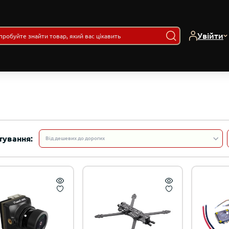
Увійти
Наполеонівські В
Набір фігурок Танк Т-34
(Eaglemoss) 1:3
Солдати Великої
241
Вітчизняної Війни №1-201
(Eaglemoss)
тування:
егенди №1-280 |
ційні моделі 1:43 |
stini
егенди №№1-280 |