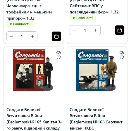
Червоноармієць з
Лейтенант ВПС у
трофейним німецьким
повсякденній формі 1:32
прапором 1:32
В наявності
В наявності
Солдати Великої
Солдати Великої
Вітчизняної Війни
Вітчизняної Війни
(Eaglemoss) №165 Капітан 3-
(Eaglemoss) №166 Сержант
го рангу, підводний складу
військ НКВС