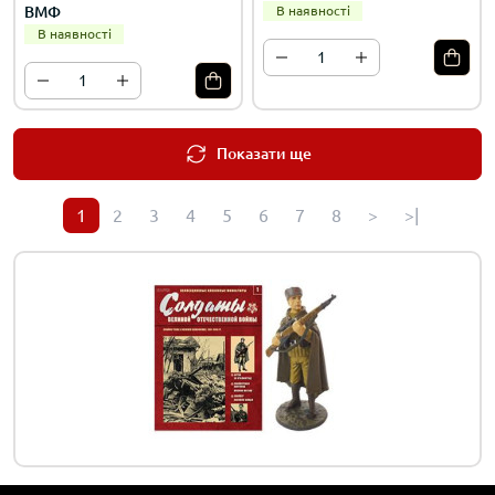
ВМФ
В наявності
В наявності
Показати ще
1
2
3
4
5
6
7
8
>
>|