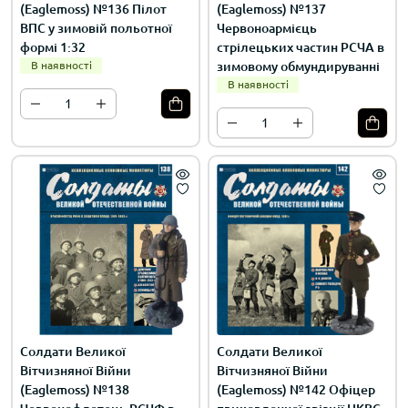
(Eaglemoss) №136 Пілот
(Eaglemoss) №137
ВПС у зимовій польотної
Червоноармієць
формі 1:32
стрілецьких частин РСЧА в
В наявності
зимовому обмундируванні
В наявності
Солдати Великої
Солдати Великої
Вітчизняної Війни
Вітчизняної Війни
(Eaglemoss) №138
(Eaglemoss) №142 Офіцер