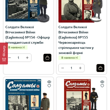
Солдати Великої
Солдати Великої
Вітчизняної Війни
Вітчизняної Війни
(Eaglemoss) №154 - Офіцер
(Eaglemoss) №155
інтендантської служби
Червоноармієць
В наявності
стрілецьких частин у
Фільтр
зимовій формі
В наявності