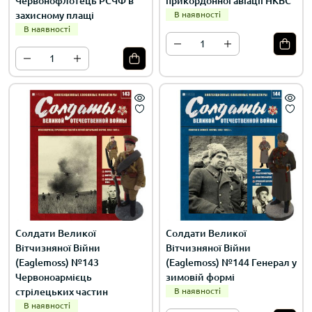
Червонофлотець РСЧФ в
прикордонної авіації НКВС
захисному плащі
В наявності
В наявності
Солдати Великої
Солдати Великої
Вітчизняної Війни
Вітчизняної Війни
(Eaglemoss) №143
(Eaglemoss) №144 Генерал у
Червоноармієць
зимовій формі
стрілецьких частин
В наявності
В наявності