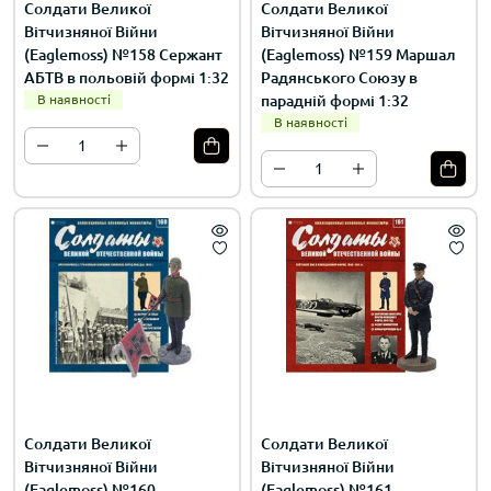
Солдати Великої
Солдати Великої
Вітчизняної Війни
Вітчизняної Війни
(Eaglemoss) №158 Сержант
(Eaglemoss) №159 Маршал
АБТВ в польовій формі 1:32
Радянського Союзу в
В наявності
парадній формі 1:32
В наявності
Солдати Великої
Солдати Великої
Вітчизняної Війни
Вітчизняної Війни
(Eaglemoss) №160
(Eaglemoss) №161