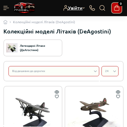
0
Увійти
Колекційні моделі Літаків (DeAgostini)
Колекційні моделі Літаків (DeAgostini)
Легендарні Літаки
(ДеАгостини)